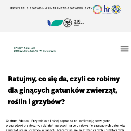
IRK
SYLABUS SGGW
E-HMS
INTRANET
E-SGGW
PROJEKTY
LEŚNY ZAKŁAD
DOŚWIADCZALNY W ROGOWIE
Ratujmy, co się da, czyli co robimy
dla ginących gatunków zwierząt,
roślin i grzybów?
Centrum Edukacji Przyrodniczo-Leśnej zaprasza na konferencję poświęconą
przeglądowi praktycznych działań mających na celu ratowanie zagrożonych gatunków
zwierząt, roślin i grzybów w lasach. Koncentruje się na strategicznych i praktycznych