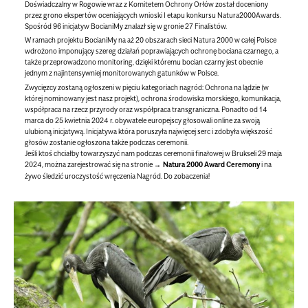
Doświadczalny w Rogowie wraz z Komitetem Ochrony Orłów został doceniony
przez grono ekspertów oceniających wnioski I etapu konkursu Natura2000Awards.
Spośród 96 inicjatyw BocianiMy znalazł się w gronie 27 Finalistów.
W ramach projektu BocianiMy na aż 20 obszarach sieci Natura 2000 w całej Polsce
wdrożono imponujący szereg działań poprawiających ochronę bociana czarnego, a
także przeprowadzono monitoring, dzięki któremu bocian czarny jest obecnie
jednym z najintensywniej monitorowanych gatunków w Polsce.
Zwycięzcy zostaną ogłoszeni w pięciu kategoriach nagród: Ochrona na lądzie (w
której nominowany jest nasz projekt), ochrona środowiska morskiego, komunikacja,
współpraca na rzecz przyrody oraz współpraca transgraniczna. Ponadto od 14
marca do 25 kwietnia 2024 r. obywatele europejscy głosowali online za swoją
ulubioną inicjatywą. Inicjatywa która poruszyła najwięcej serc i zdobyła większość
głosów zostanie ogłoszona także podczas ceremonii.
Jeśli ktoś chciałby towarzyszyć nam podczas ceremonii finałowej w Brukseli 29 maja
2024, można zarejestrować się na stronie
Natura 2000 Award Ceremony
i na
żywo śledzić uroczystość wręczenia Nagród. Do zobaczenia!