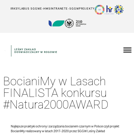
IRK
SYLABUS SGGW
E-HMS
INTRANET
E-SGGW
PROJEKTY
LEŚNY ZAKŁAD
DOŚWIADCZALNY W ROGOWIE
BocianiMy w Lasach
FINALISTA konkursu
#Natura2000AWARD
Najlepsze praktyki ochrony i zarządzania bocianem czarnym w Polsce czyli projekt
BocianiMy realizowany w latach 2017-2020 przez SGGW Leśny Zakład