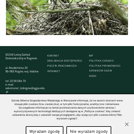
SGGW Leśny Zakład
KONTAKT
BIP
Doświadczalny w Rogowie
DEKLARACJA DOSTĘPNOŚCI
POLITYKA COOKIES
POCZTA PRACOWNICZA
POLITYKA PRYWATNOŚCI
ul. Akademicka 20
SERWISÓW SGGW
95-063 Rogów, woj. łódzkie
INTRANET
RODO
tel.
22 59 384 70
e-mail:
sekretariat_lzdrogow@sggw.edu
.pl
Szkoła Główna Gospodarstwa Wiejskiego w Warszawie informuje, że na swoich stronach www
stosuje pliki cookies (tzw. ciasteczka), w tym pliki funkcjonalne, analityczne i reklamowe.
Szczegółowe informacje na temat przetwarzania danych użytkowników serwisu i
wykorzystywanych technologii śledzących dostępne są w „Polityce cookies”. Aby zmienić
© 1816–2026 SGGW — ALL RIGHTS RESERVED
ustawienia skorzystaj z ustawień swojej przeglądarki, aby wyłączyć pliki cookies kliknij \"Nie
wyrażam zgody\".
Wyrażam zgodę
Nie wyrażam zgody